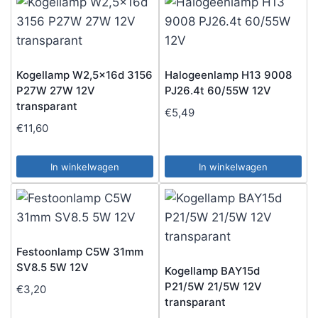
Kogellamp W2,5x16d 3156
Halogeenlamp H13 9008
P27W 27W 12V
PJ26.4t 60/55W 12V
transparant
€
5,49
€
11,60
In winkelwagen
In winkelwagen
Festoonlamp C5W 31mm
SV8.5 5W 12V
Kogellamp BAY15d
P21/5W 21/5W 12V
€
3,20
transparant