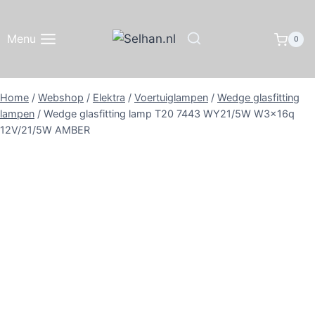
Doorgaan
naar
Menu
0
inhoud
Home
/
Webshop
/
Elektra
/
Voertuiglampen
/
Wedge glasfitting
lampen
/
Wedge glasfitting lamp T20 7443 WY21/5W W3x16q
12V/21/5W AMBER