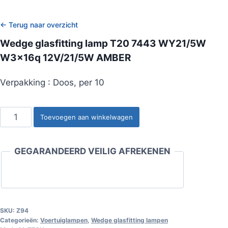
← Terug naar overzicht
Wedge glasfitting lamp T20 7443 WY21/5W
W3x16q 12V/21/5W AMBER
Verpakking : Doos, per 10
Wedge
Toevoegen aan winkelwagen
glasfitting
lamp
GEGARANDEERD VEILIG AFREKENEN
T20
7443
WY21/5W
W3x16q
12V/21/5W
SKU:
Z94
Categorieën:
Voertuiglampen
,
Wedge glasfitting lampen
AMBER