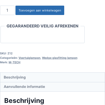
Wedge
Toevoegen aan winkelwagen
glasfitting
lamp
GEGARANDEERD VEILIG AFREKENEN
T10
W5W
5W
12V
aantal
SKU:
Z12
Categorieën:
Voertuiglampen
,
Wedge glasfitting lampen
Merk:
M-TECH
Beschrijving
Aanvullende informatie
Beschrijving