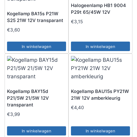
Halogeenlamp HB1 9004
P29t 65/45W 12V
Kogellamp BA15s P21W
S25 21W 12V transparant
€
3,15
€
3,60
In winkelwagen
In winkelwagen
Kogellamp BAY15d
Kogellamp BAU15s PY21W
P21/5W 21/5W 12V
21W 12V amberkleurig
transparant
€
4,40
€
3,99
In winkelwagen
In winkelwagen