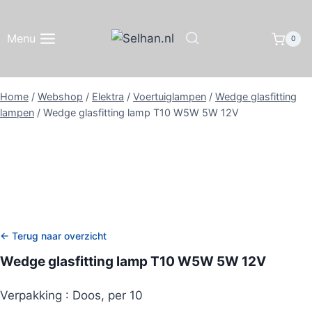
Doorgaan
naar
Menu
0
inhoud
Home
/
Webshop
/
Elektra
/
Voertuiglampen
/
Wedge glasfitting
lampen
/
Wedge glasfitting lamp T10 W5W 5W 12V
← Terug naar overzicht
Wedge glasfitting lamp T10 W5W 5W 12V
Verpakking : Doos, per 10