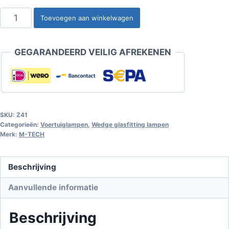
Wedge
Toevoegen aan winkelwagen
glasfitting
lamp
GEGARANDEERD VEILIG AFREKENEN
T10-
W3w
12V/3W
aantal
SKU:
Z41
Categorieën:
Voertuiglampen
,
Wedge glasfitting lampen
Merk:
M-TECH
Beschrijving
Aanvullende informatie
Beschrijving