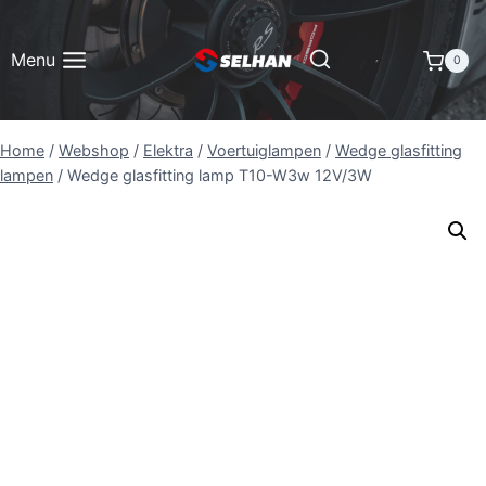
Doorgaan
naar
Menu
0
inhoud
Home
/
Webshop
/
Elektra
/
Voertuiglampen
/
Wedge glasfitting
lampen
/
Wedge glasfitting lamp T10-W3w 12V/3W