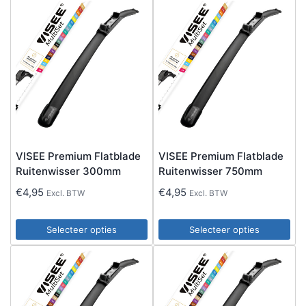
VISEE Premium Flatblade
VISEE Premium Flatblade
Ruitenwisser 300mm
Ruitenwisser 750mm
€
4,95
€
4,95
Excl. BTW
Excl. BTW
Selecteer opties
Selecteer opties
Dit
Dit
product
product
heeft
heeft
meerdere
meerdere