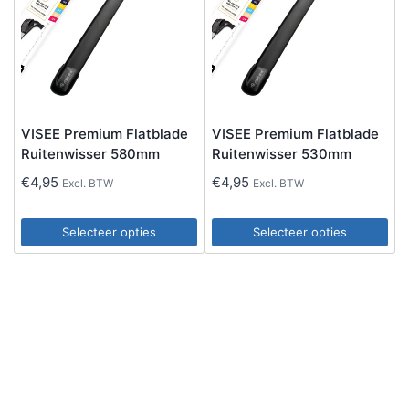
variaties.
variaties.
Deze
Deze
optie
optie
kan
kan
gekozen
gekozen
VISEE Premium Flatblade
VISEE Premium Flatblade
worden
worden
Ruitenwisser 580mm
Ruitenwisser 530mm
op
op
€
4,95
€
4,95
Excl. BTW
Excl. BTW
de
de
productpagina
productpagina
Selecteer opties
Selecteer opties
Dit
Dit
product
product
heeft
heeft
meerdere
meerdere
variaties.
variaties.
Deze
Deze
optie
optie