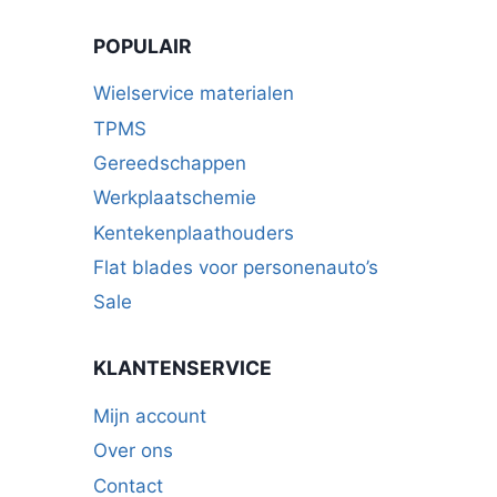
kan
kan
POPULAIR
gekozen
gekozen
worden
worden
Wielservice materialen
op
op
TPMS
de
de
Gereedschappen
productpagina
productpagina
Werkplaatschemie
Kentekenplaathouders
Flat blades voor personenauto’s
Sale
KLANTENSERVICE
Mijn account
Over ons
Contact