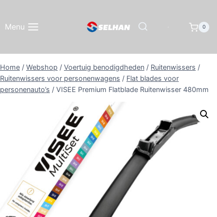
Doorgaan
naar
Menu
0
inhoud
Home
/
Webshop
/
Voertuig benodigdheden
/
Ruitenwissers
/
Ruitenwissers voor personenwagens
/
Flat blades voor
personenauto’s
/
VISEE Premium Flatblade Ruitenwisser 480mm