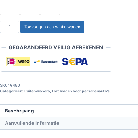
VISEE
Toevoegen aan winkelwagen
Premium
Flatblade
GEGARANDEERD VEILIG AFREKENEN
Ruitenwisser
480mm
aantal
SKU:
V480
Categorieën:
Ruitenwissers
,
Flat blades voor personenauto’s
Beschrijving
Aanvullende informatie