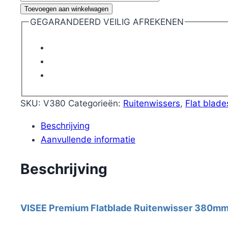
Premium
Toevoegen aan winkelwagen
Flatblade
GEGARANDEERD VEILIG AFREKENEN
Ruitenwisser
380mm
aantal
SKU:
V380
Categorieën:
Ruitenwissers
,
Flat blade
Beschrijving
Aanvullende informatie
Beschrijving
VISEE Premium Flatblade Ruitenwisser 380m