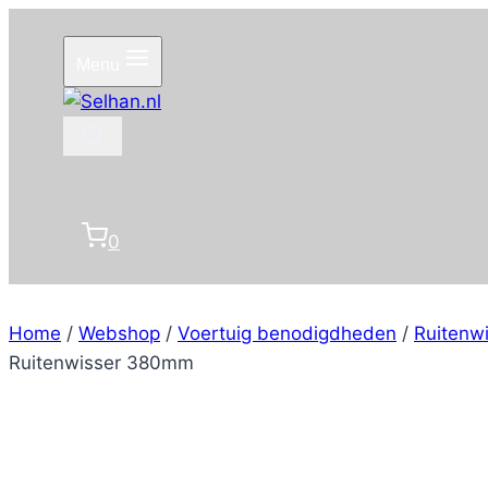
Doorgaan
naar
Menu
inhoud
0
Home
/
Webshop
/
Voertuig benodigdheden
/
Ruitenw
Ruitenwisser 380mm