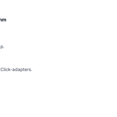
0mm
p.
Click-adapters.