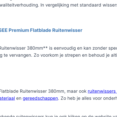
waliteitverhouding. In vergelijking met standaard wisse
ISEE Premium Flatblade Ruitenwisser
Ruitenwisser 380mm** is eenvoudig en kan zonder spec
g te vervangen. Zo voorkom je strepen en behoud je alti
m Flatblade Ruitenwisser 380mm, maar ook
ruitenwissers
teriaal
en
gereedschappen
. Zo heb je alles voor onder
rkende ruitenwissers kun je ook kijken op de website 