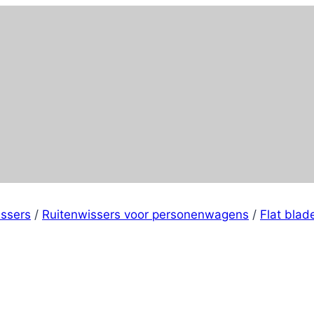
issers
/
Ruitenwissers voor personenwagens
/
Flat blad