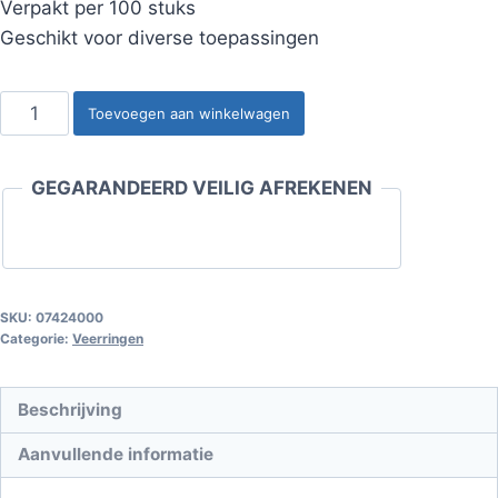
Verpakt per 100 stuks
Geschikt voor diverse toepassingen
Veerring
Toevoegen aan winkelwagen
M4
aantal
GEGARANDEERD VEILIG AFREKENEN
SKU:
07424000
Categorie:
Veerringen
Beschrijving
Aanvullende informatie