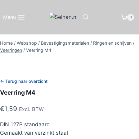
Doorgaan
naar
Menu
0
inhoud
Home
/
Webshop
/
Bevestigingsmaterialen
/
Ringen en schijven
/
Veerringen
/
Veerring M4
← Terug naar overzicht
Veerring M4
€
1,59
Excl. BTW
DIN 127B standaard
Gemaakt van verzinkt staal