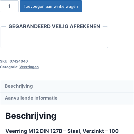
Veerring
Toevoegen aan winkelwagen
M12
aantal
GEGARANDEERD VEILIG AFREKENEN
SKU:
07424040
Categorie:
Veerringen
Beschrijving
Aanvullende informatie
Beschrijving
Veerring M12 DIN 127B – Staal, Verzinkt – 100