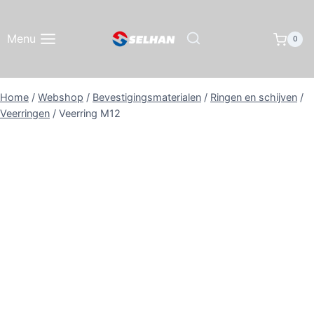
Doorgaan
naar
Menu
0
inhoud
Home
/
Webshop
/
Bevestigingsmaterialen
/
Ringen en schijven
/
Veerringen
/
Veerring M12