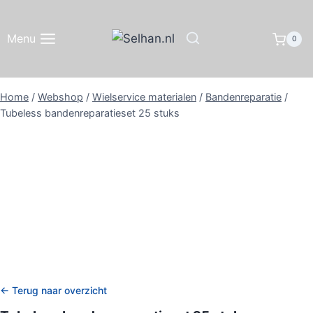
Doorgaan
naar
Menu
0
inhoud
Home
/
Webshop
/
Wielservice materialen
/
Bandenreparatie
/
Tubeless bandenreparatieset 25 stuks
← Terug naar overzicht