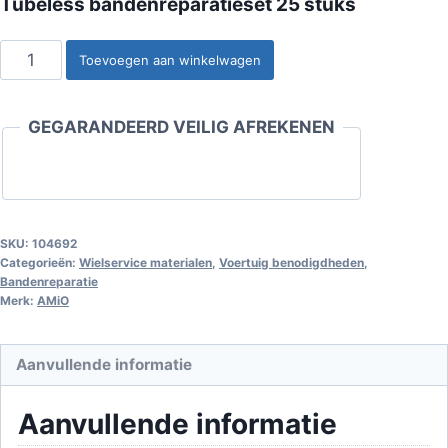
Tubeless bandenreparatieset 25 stuks
Tubeless
Toevoegen aan winkelwagen
bandenreparatieset
25
GEGARANDEERD VEILIG AFREKENEN
stuks
aantal
SKU:
104692
Categorieën:
Wielservice materialen
,
Voertuig benodigdheden
,
Bandenreparatie
Merk:
AMiO
Aanvullende informatie
Aanvullende informatie