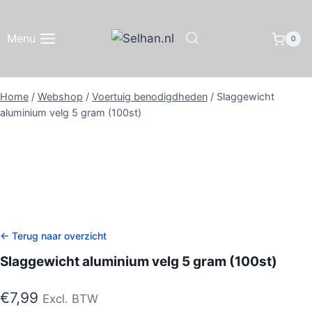
Doorgaan
naar
Menu
0
inhoud
Home
/
Webshop
/
Voertuig benodigdheden
/
Slaggewicht
aluminium velg 5 gram (100st)
← Terug naar overzicht
Slaggewicht aluminium velg 5 gram (100st)
€
7,99
Excl. BTW