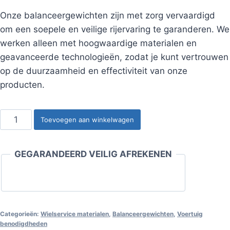
Onze balanceergewichten zijn met zorg vervaardigd
om een soepele en veilige rijervaring te garanderen. We
werken alleen met hoogwaardige materialen en
geavanceerde technologieën, zodat je kunt vertrouwen
op de duurzaamheid en effectiviteit van onze
producten.
Slaggewicht
Toevoegen aan winkelwagen
aluminium
velg
GEGARANDEERD VEILIG AFREKENEN
5
gram
(100st)
aantal
Categorieën:
Wielservice materialen
,
Balanceergewichten
,
Voertuig
benodigdheden