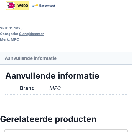
9
mm
W2
aantal
SKU:
154925
Categorie:
Slangklemmen
Merk:
MPC
Aanvullende informatie
Aanvullende informatie
Brand
MPC
Gerelateerde producten