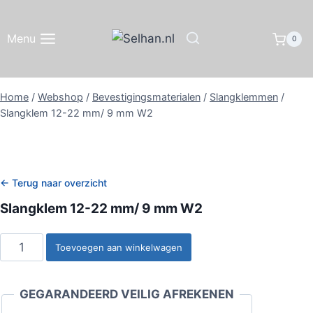
Doorgaan
naar
Menu
0
inhoud
Home
/
Webshop
/
Bevestigingsmaterialen
/
Slangklemmen
/
Slangklem 12-22 mm/ 9 mm W2
← Terug naar overzicht
Slangklem 12-22 mm/ 9 mm W2
Slangklem
Toevoegen aan winkelwagen
12-
22
GEGARANDEERD VEILIG AFREKENEN
mm/