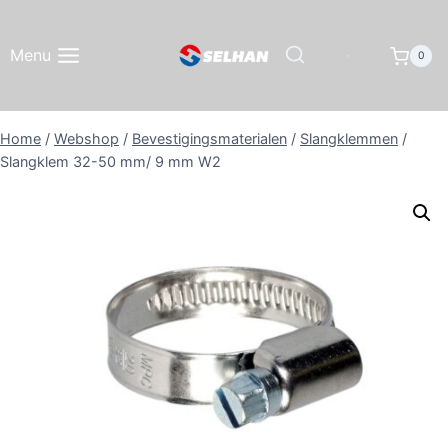
Doorgaan
naar
Menu
0
inhoud
Home
/
Webshop
/
Bevestigingsmaterialen
/
Slangklemmen
/
Slangklem 32-50 mm/ 9 mm W2