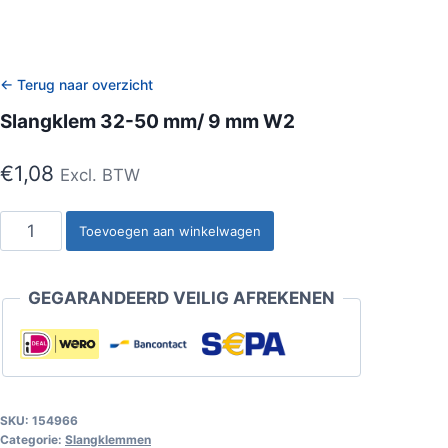
← Terug naar overzicht
Slangklem 32-50 mm/ 9 mm W2
€
1,08
Excl. BTW
Slangklem
Toevoegen aan winkelwagen
32-
50
GEGARANDEERD VEILIG AFREKENEN
mm/
9
mm
W2
aantal
SKU:
154966
Categorie:
Slangklemmen