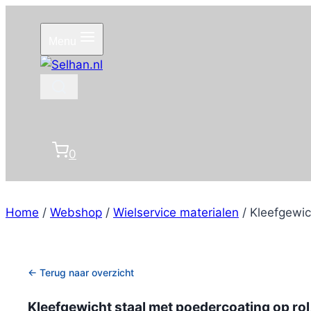
Doorgaan
naar
Menu
inhoud
0
Home
/
Webshop
/
Wielservice materialen
/
Kleefgewic
← Terug naar overzicht
Kleefgewicht staal met poedercoating op rol,