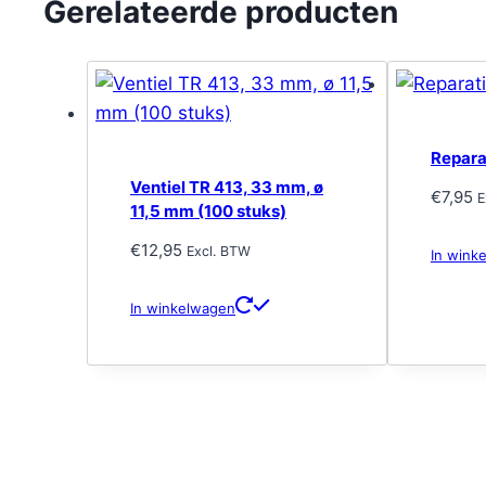
Gerelateerde producten
Repara
Ventiel TR 413, 33 mm, ø
€
7,95
E
11,5 mm (100 stuks)
€
12,95
Excl. BTW
In wink
In winkelwagen