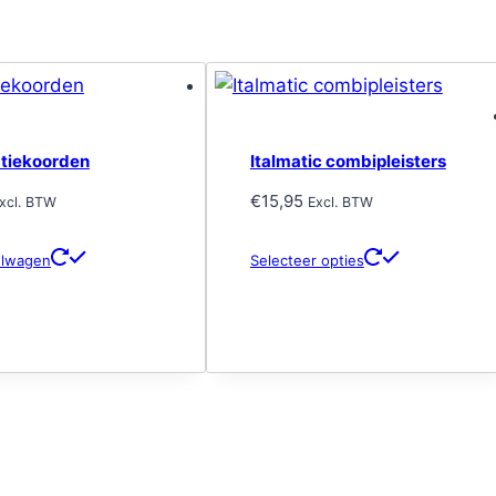
tiekoorden
Italmatic combipleisters
€
15,95
xcl. BTW
Excl. BTW
Dit
elwagen
Selecteer opties
product
heeft
meerdere
variaties.
Deze
optie
kan