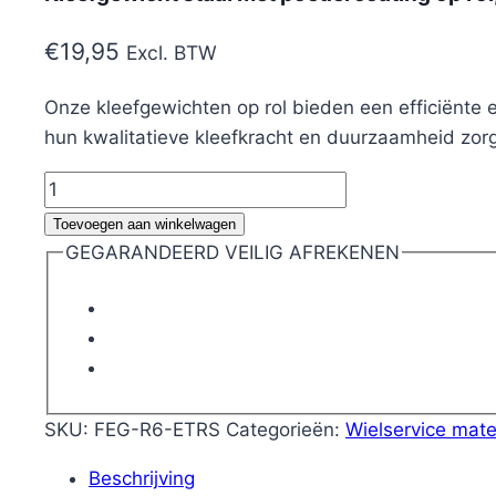
€
19,95
Excl. BTW
Onze kleefgewichten op rol bieden een efficiënte 
hun kwalitatieve kleefkracht en duurzaamheid zorgen 
Kleefgewicht
staal
Toevoegen aan winkelwagen
met
GEGARANDEERD VEILIG AFREKENEN
poedercoating
op
rol,
voor
lichtmetalen
velgen,
SKU:
FEG-R6-ETRS
Categorieën:
Wielservice mate
6
Beschrijving
kg