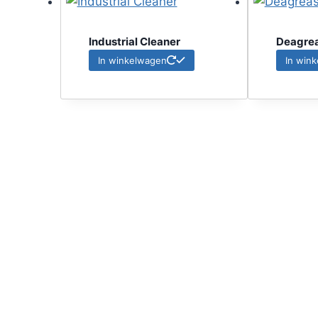
Industrial Cleaner
Deagrea
In winkelwagen
In win