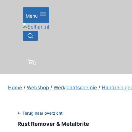
Doorgaan
naar
Menu
inhoud
0
Home
/
Webshop
/
Werkplaatschemie
/
Handreiniger
← Terug naar overzicht
Rust Remover & Metalbrite