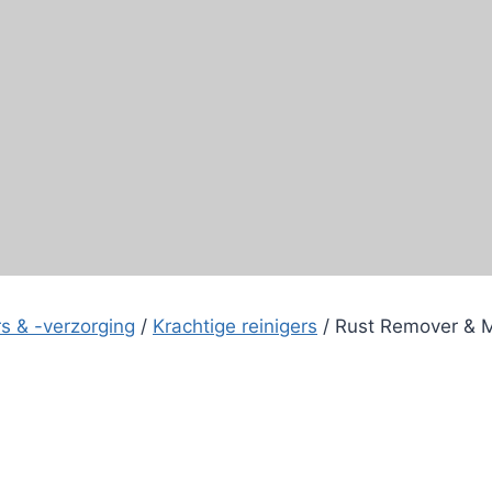
s & -verzorging
/
Krachtige reinigers
/
Rust Remover & M