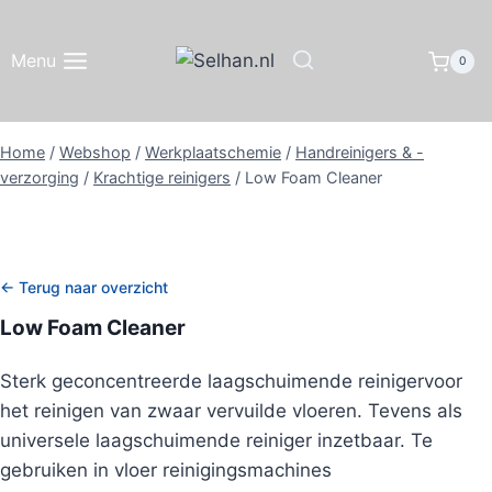
Doorgaan
naar
Menu
0
inhoud
Home
/
Webshop
/
Werkplaatschemie
/
Handreinigers & -
verzorging
/
Krachtige reinigers
/
Low Foam Cleaner
← Terug naar overzicht
Low Foam Cleaner
Sterk geconcentreerde laagschuimende reiniger
voor
het reinigen van zwaar vervuilde vloeren. Tevens als
universele laagschuimende reiniger inzetbaar. Te
gebruiken in vloer reinigingsmachines