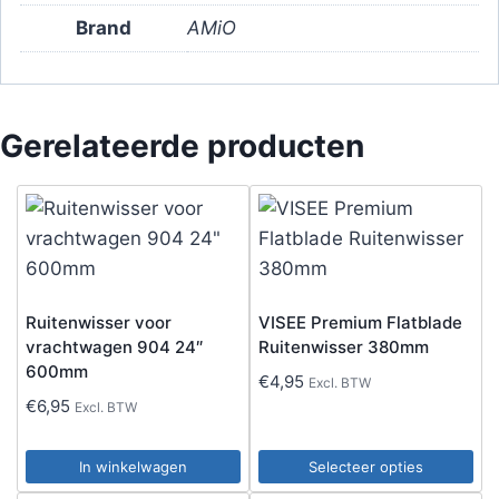
Brand
AMiO
Gerelateerde producten
Ruitenwisser voor
VISEE Premium Flatblade
vrachtwagen 904 24″
Ruitenwisser 380mm
600mm
€
4,95
Excl. BTW
€
6,95
Excl. BTW
In winkelwagen
Selecteer opties
Dit