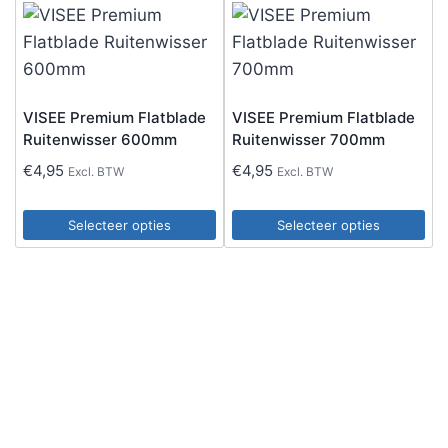
product
heeft
meerdere
variaties.
VISEE Premium Flatblade
VISEE Premium Flatblade
Deze
Ruitenwisser 600mm
Ruitenwisser 700mm
optie
€
4,95
€
4,95
Excl. BTW
Excl. BTW
kan
gekozen
Selecteer opties
Selecteer opties
worden
Dit
Dit
op
product
product
de
heeft
heeft
productpagina
meerdere
meerdere
variaties.
variaties.
Deze
Deze
optie
optie
kan
kan