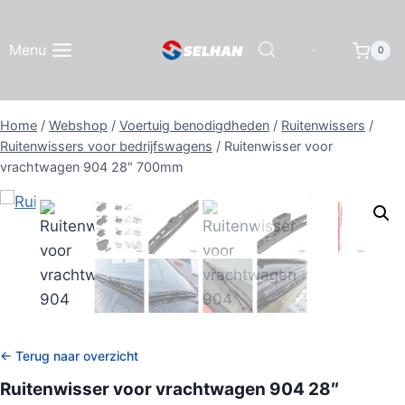
Doorgaan
naar
Menu
0
inhoud
Home
/
Webshop
/
Voertuig benodigdheden
/
Ruitenwissers
/
Ruitenwissers voor bedrijfswagens
/
Ruitenwisser voor
vrachtwagen 904 28″ 700mm
← Terug naar overzicht
Ruitenwisser voor vrachtwagen 904 28″