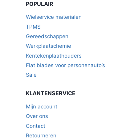
POPULAIR
gekozen
gekozen
worden
worden
Wielservice materialen
op
op
TPMS
de
de
Gereedschappen
productpagina
productpagina
Werkplaatschemie
Kentekenplaathouders
Flat blades voor personenauto’s
Sale
KLANTENSERVICE
Mijn account
Over ons
Contact
Retourneren