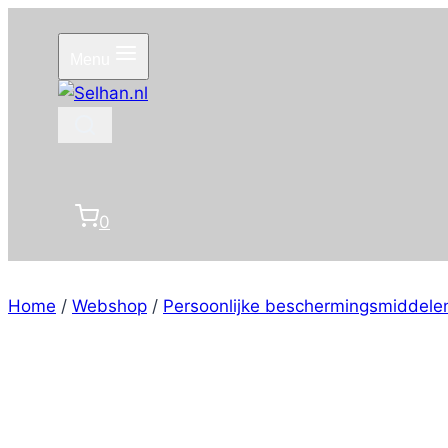
Doorgaan
naar
Menu
inhoud
0
Home
/
Webshop
/
Persoonlijke beschermingsmiddele