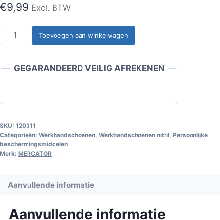
€
9,99
Excl. BTW
Nitrilhandschoenen
Toevoegen aan winkelwagen
GoGrip
zwart
GEGARANDEERD VEILIG AFREKENEN
maat
M,
50
stuks
aantal
SKU:
120311
Categorieën:
Werkhandschoenen
,
Werkhandschoenen nitril
,
Persoonlijke
beschermingsmiddelen
Merk:
MERCATOR
Aanvullende informatie
Aanvullende informatie