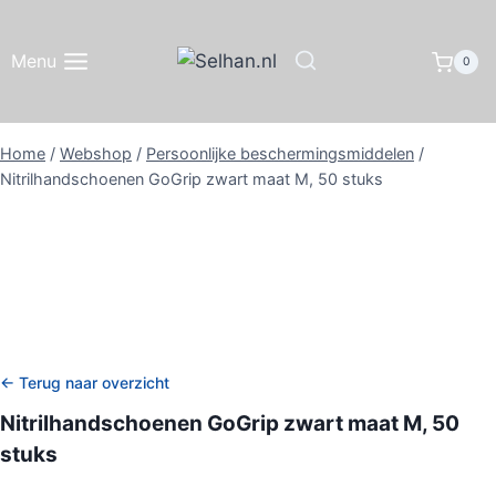
Doorgaan
naar
Menu
0
inhoud
Home
/
Webshop
/
Persoonlijke beschermingsmiddelen
/
Nitrilhandschoenen GoGrip zwart maat M, 50 stuks
← Terug naar overzicht
Nitrilhandschoenen GoGrip zwart maat M, 50
stuks