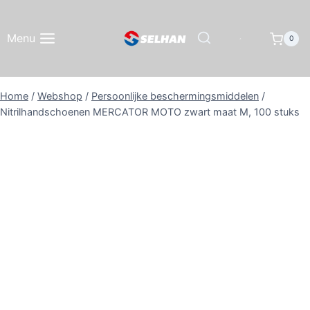
Doorgaan
naar
Menu
0
inhoud
Home
/
Webshop
/
Persoonlijke beschermingsmiddelen
/
Nitrilhandschoenen MERCATOR MOTO zwart maat M, 100 stuks