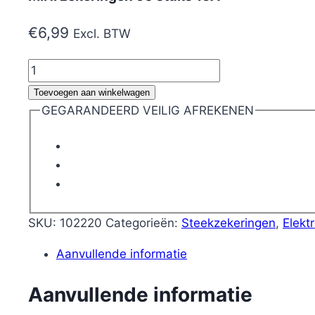
€
6,99
Excl. BTW
MINI
zekeringen
Toevoegen aan winkelwagen
50
GEGARANDEERD VEILIG AFREKENEN
stuks
15A
aantal
SKU:
102220
Categorieën:
Steekzekeringen
,
Elekt
Aanvullende informatie
Aanvullende informatie