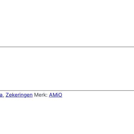
ra
,
Zekeringen
Merk:
AMiO