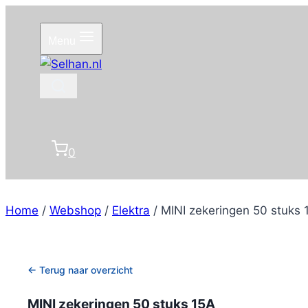
Doorgaan
naar
Menu
inhoud
0
Home
/
Webshop
/
Elektra
/
MINI zekeringen 50 stuks 
← Terug naar overzicht
MINI zekeringen 50 stuks 15A