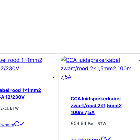
abel rood 1x1mm2
5A 12/230V
CCA luidsprekerkabel
zwart/rood 2×1,5mm2
Excl. BTW
100m 7,5A
€
54,84
Excl. BTW
elwagen