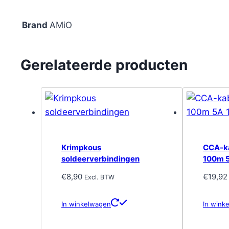
Brand
AMiO
Gerelateerde producten
Krimpkous
CCA-k
soldeerverbindingen
100m 
€
8,90
€
19,92
Excl. BTW
In winkelwagen
In wink