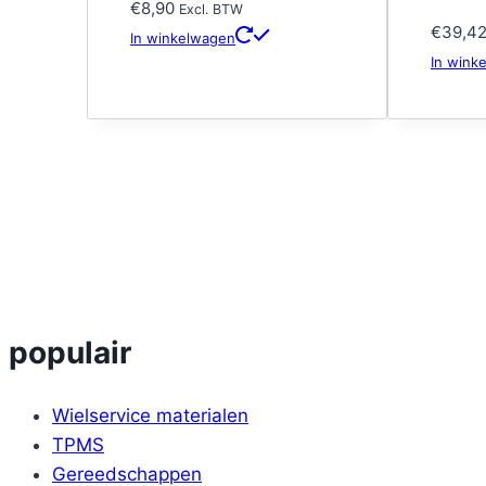
€
8,90
Excl. BTW
€
39,4
In winkelwagen
In wink
populair
Wielservice materialen
TPMS
Gereedschappen