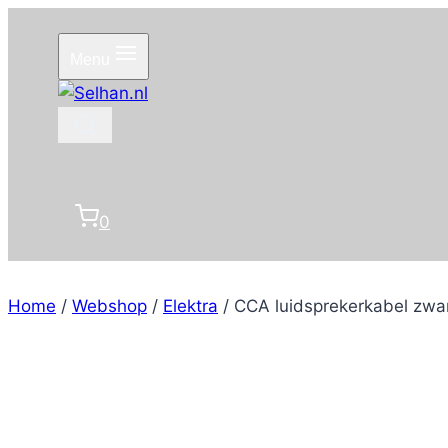
Doorgaan
naar
Menu
inhoud
0
Home
/
Webshop
/
Elektra
/
CCA luidsprekerkabel zw