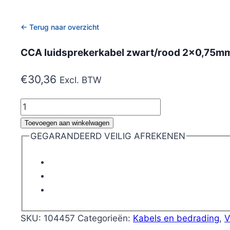
← Terug naar overzicht
CCA luidsprekerkabel zwart/rood 2×0,75m
€
30,36
Excl. BTW
CCA
luidsprekerkabel
Toevoegen aan winkelwagen
zwart/rood
GEGARANDEERD VEILIG AFREKENEN
2x0,75mm2
100m
3,75A
aantal
SKU:
104457
Categorieën:
Kabels en bedrading
,
V