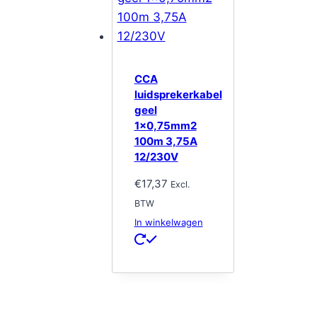
CCA
luidsprekerkabel
geel
1×0,75mm2
100m 3,75A
12/230V
€
17,37
Excl.
BTW
In winkelwagen