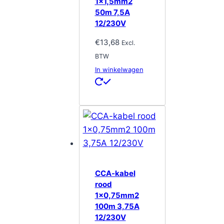
1×1,5mm2
50m 7,5A
12/230V
€
13,68
Excl.
BTW
In winkelwagen
CCA-kabel
rood
1×0,75mm2
100m 3,75A
12/230V