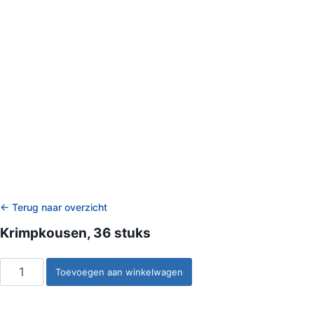
← Terug naar overzicht
Krimpkousen, 36 stuks
Krimpkousen,
Toevoegen aan winkelwagen
36
stuks