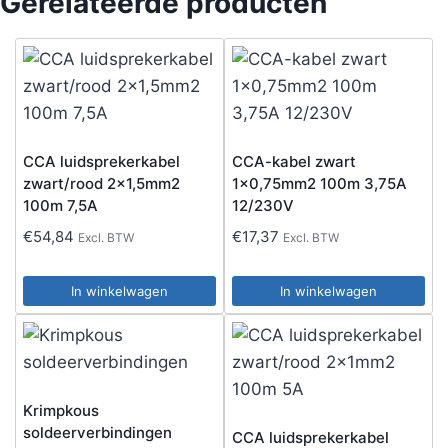
Gerelateerde producten
CCA luidsprekerkabel
CCA-kabel zwart
zwart/rood 2×1,5mm2
1×0,75mm2 100m 3,75A
100m 7,5A
12/230V
€
54,84
€
17,37
Excl. BTW
Excl. BTW
In winkelwagen
In winkelwagen
Krimpkous
soldeerverbindingen
CCA luidsprekerkabel