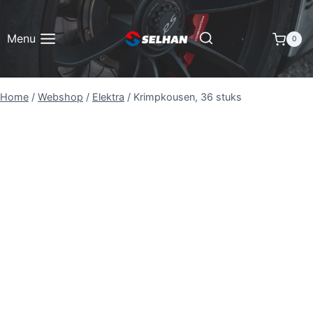
Doorgaan
naar
Menu
0
inhoud
Home
/
Webshop
/
Elektra
/
Krimpkousen, 36 stuks