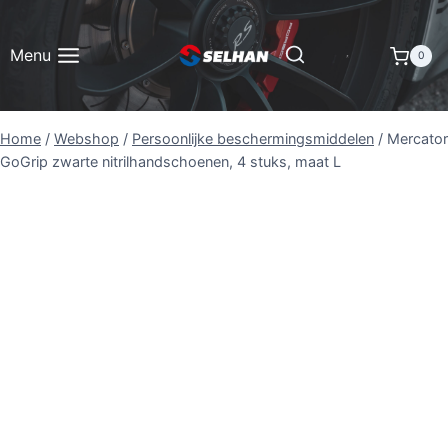
Doorgaan
naar
Menu
0
inhoud
Home
/
Webshop
/
Persoonlijke beschermingsmiddelen
/
Mercator
GoGrip zwarte nitrilhandschoenen, 4 stuks, maat L