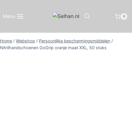
Doorgaan
naar
Menu
0
inhoud
Home
/
Webshop
/
Persoonlijke beschermingsmiddelen
/
Nitrilhandschoenen GoGrip oranje maat XXL, 50 stuks