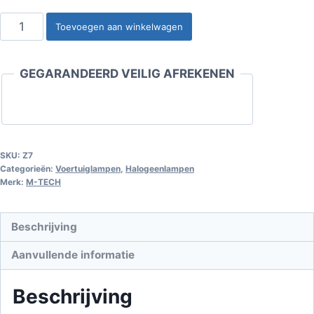
Halogeenlamp
Toevoegen aan winkelwagen
H7
STANDARDline
GEGARANDEERD VEILIG AFREKENEN
PX26d
12V/55W
aantal
SKU:
Z7
Categorieën:
Voertuiglampen
,
Halogeenlampen
Merk:
M-TECH
Beschrijving
Aanvullende informatie
Beschrijving