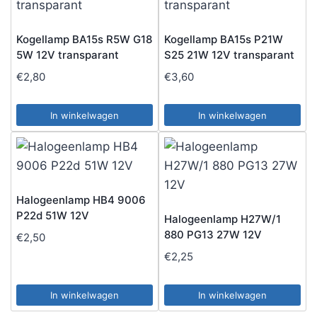
Kogellamp BA15s R5W G18
Kogellamp BA15s P21W
5W 12V transparant
S25 21W 12V transparant
€
2,80
€
3,60
In winkelwagen
In winkelwagen
Halogeenlamp HB4 9006
P22d 51W 12V
Halogeenlamp H27W/1
880 PG13 27W 12V
€
2,50
€
2,25
In winkelwagen
In winkelwagen