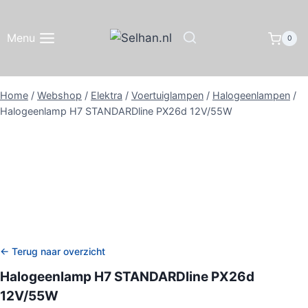
Doorgaan
naar
Menu
0
inhoud
Home
/
Webshop
/
Elektra
/
Voertuiglampen
/
Halogeenlampen
/
Halogeenlamp H7 STANDARDline PX26d 12V/55W
← Terug naar overzicht
Halogeenlamp H7 STANDARDline PX26d
12V/55W