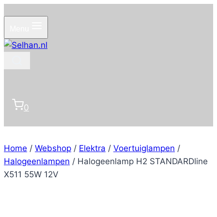
Doorgaan
naar
Menu
inhoud
0
Home
/
Webshop
/
Elektra
/
Voertuiglampen
/
Halogeenlampen
/
Halogeenlamp H2 STANDARDline
X511 55W 12V