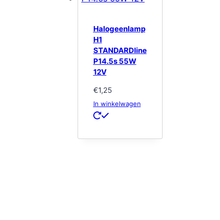
Halogeenlamp
H1
STANDARDline
P14.5s 55W
12V
€
1,25
In winkelwagen