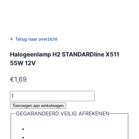
← Terug naar overzicht
Halogeenlamp H2 STANDARDline X511
55W 12V
€
1,69
Halogeenlamp
H2
Toevoegen aan winkelwagen
STANDARDline
GEGARANDEERD VEILIG AFREKENEN
X511
55W
12V