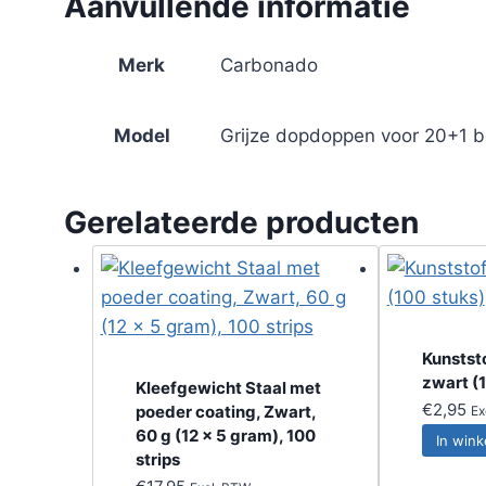
Aanvullende informatie
Merk
Carbonado
Model
Grijze dopdoppen voor 20+1 b
Gerelateerde producten
Kunststo
zwart (
Kleefgewicht Staal met
€
2,95
poeder coating, Zwart,
Ex
60 g (12 x 5 gram), 100
In win
strips