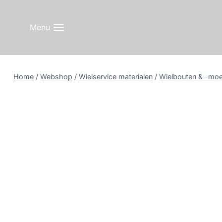
Doorgaan
naar
Menu
inhoud
Home
/
Webshop
/
Wielservice materialen
/
Wielbouten & -mo