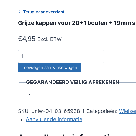
← Terug naar overzicht
Grijze kappen voor 20+1 bouten + 19mm s
€
4,95
Excl. BTW
Grijze
kappen
Toevoegen aan winkelwagen
voor
20+1
GEGARANDEERD VEILIG AFREKENEN
bouten
+
19mm
sleutel
SKU:
uniw-04-03-65938-1
Categorieën:
Wielse
aantal
Aanvullende informatie