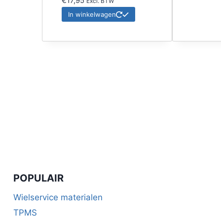
€
17,95
Excl. BTW
In winkelwagen
POPULAIR
Wielservice materialen
TPMS