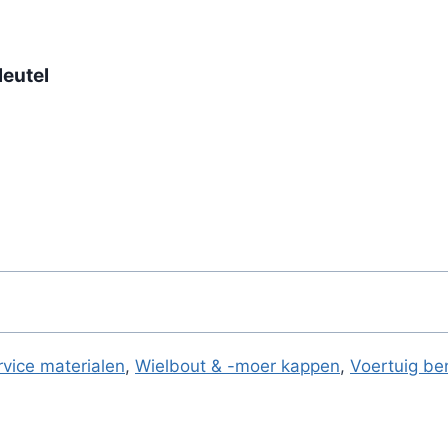
leutel
rvice materialen
,
Wielbout & -moer kappen
,
Voertuig b