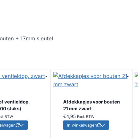
outen + 17mm sleutel
f ventieldop,
Afdekkapjes voor bouten
100 stuks)
21 mm zwart
€
4,95
cl. BTW
Excl. BTW
kelwagen
In winkelwagen