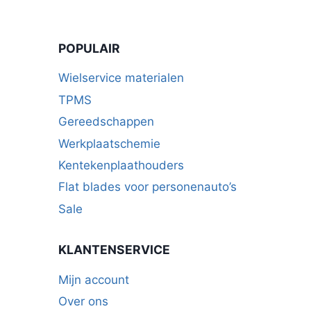
optie
optie
kan
kan
POPULAIR
gekozen
gekozen
worden
worden
Wielservice materialen
op
op
TPMS
de
de
Gereedschappen
productpagina
productpagina
Werkplaatschemie
Kentekenplaathouders
Flat blades voor personenauto’s
Sale
KLANTENSERVICE
Mijn account
Over ons