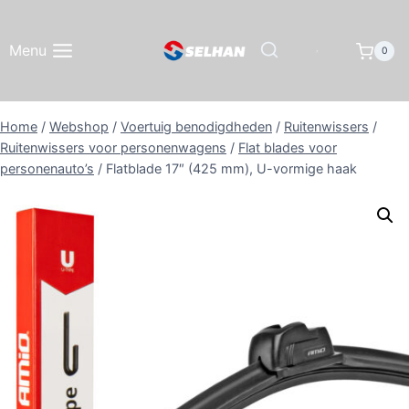
Doorgaan
naar
Menu
0
inhoud
Home
/
Webshop
/
Voertuig benodigdheden
/
Ruitenwissers
/
Ruitenwissers voor personenwagens
/
Flat blades voor
personenauto’s
/
Flatblade 17″ (425 mm), U-vormige haak