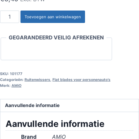
Flatblade
Toevoegen aan winkelwagen
17"
(425
GEGARANDEERD VEILIG AFREKENEN
mm),
U-
vormige
haak
aantal
SKU:
101177
Categorieën:
Ruitenwissers
,
Flat blades voor personenauto’s
Merk:
AMiO
Aanvullende informatie
Aanvullende informatie
Brand
AMiO