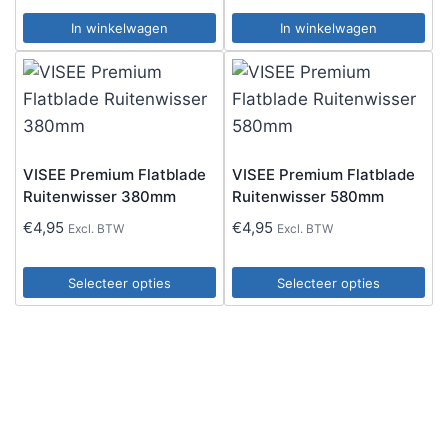
In winkelwagen
In winkelwagen
VISEE Premium Flatblade
VISEE Premium Flatblade
Ruitenwisser 380mm
Ruitenwisser 580mm
€
4,95
€
4,95
Excl. BTW
Excl. BTW
Selecteer opties
Selecteer opties
Dit
Dit
product
product
heeft
heeft
meerdere
meerdere
variaties.
variaties.
Deze
Deze