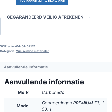
Toevoegen aan winkelwagen
PREMIUM
73,1
GEGARANDEERD VEILIG AFREKENEN
-
58,1
aantal
SKU:
uniw-04-01-62174
Categorie:
Wielservice materialen
Aanvullende informatie
Aanvullende informatie
Merk
Carbonado
Centreerringen PREMIUM 73, 1 –
Model
58, 1