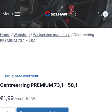
Doorgaan
naar
Menu
0
inhoud
Home
/
Webshop
/
Wielservice materialen
/
Centreerring
PREMIUM 73,1 – 58,1
← Terug naar overzicht
Centreerring PREMIUM 73,1 – 58,1
€
1,99
Excl. BTW
Centreerring