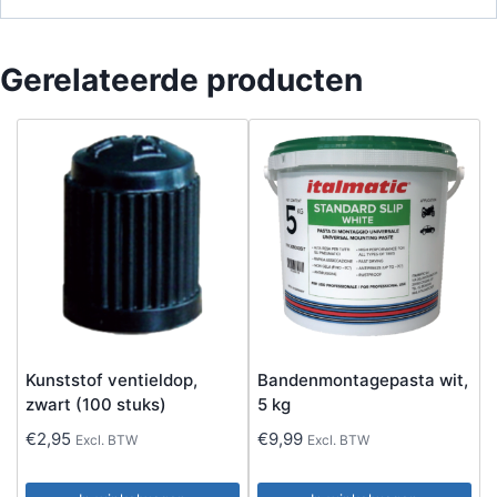
Gerelateerde producten
Kunststof ventieldop,
Bandenmontagepasta wit,
zwart (100 stuks)
5 kg
€
2,95
€
9,99
Excl. BTW
Excl. BTW