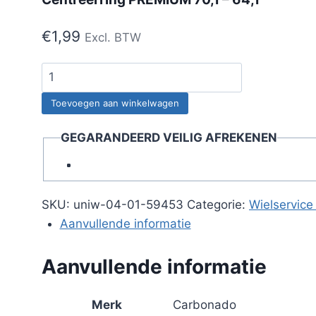
€
1,99
Excl. BTW
Centreerring
PREMIUM
Toevoegen aan winkelwagen
70,1
-
GEGARANDEERD VEILIG AFREKENEN
64,1
aantal
SKU:
uniw-04-01-59453
Categorie:
Wielservice
Aanvullende informatie
Aanvullende informatie
Merk
Carbonado