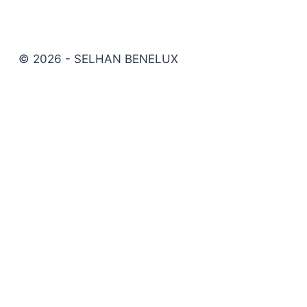
© 2026 - SELHAN BENELUX
Wielservice materialen
Werkplaatschemie
Gereedschappen
Elektra
Voertuig benodigdheden
Bevestigingsmaterialen
Werkplaatsuitrusting
Materiaalbewerking
Persoonlijke beschermingsmiddelen
Inloggen