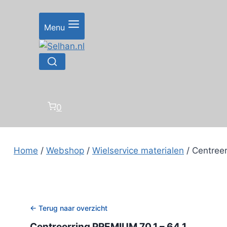
Doorgaan
naar
Menu
inhoud
0
Home
/
Webshop
/
Wielservice materialen
/
Centreer
← Terug naar overzicht
Centreerring PREMIUM 70,1 – 64,1