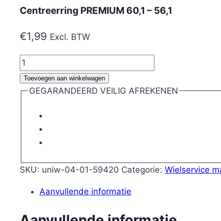
Centreerring PREMIUM 60,1 – 56,1
€
1,99
Excl. BTW
Centreerring
PREMIUM
Toevoegen aan winkelwagen
60,1
GEGARANDEERD VEILIG AFREKENEN
-
56,1
aantal
SKU:
uniw-04-01-59420
Categorie:
Wielservice m
Aanvullende informatie
Aanvullende informatie