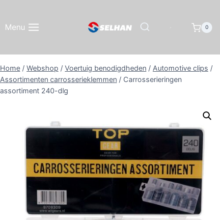
Doorgaan
naar
Menu
0
inhoud
Home
/
Webshop
/
Voertuig benodigdheden
/
Automotive clips
/
Assortimenten carrosserieklemmen
/
Carrosserieringen
assortiment 240-dlg