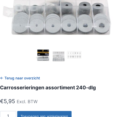
← Terug naar overzicht
Carrosserieringen assortiment 240-dlg
€
5,95
Excl. BTW
Carrosserieringen
Toevoegen aan winkelwagen