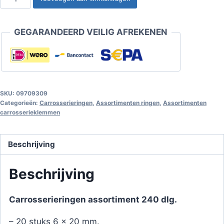
assortiment
240-
GEGARANDEERD VEILIG AFREKENEN
dlg
aantal
SKU:
09709309
Categorieën:
Carrosserieringen
,
Assortimenten ringen
,
Assortimenten
carrosserieklemmen
Beschrijving
Beschrijving
Carrosserieringen assortiment 240 dlg.
– 20 stuks 6 x 20 mm.