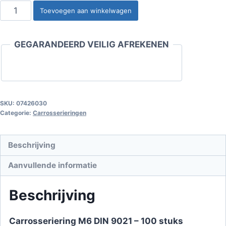
Carrosseriering
Toevoegen aan winkelwagen
M6
aantal
GEGARANDEERD VEILIG AFREKENEN
SKU:
07426030
Categorie:
Carrosserieringen
Beschrijving
Aanvullende informatie
Beschrijving
Carrosseriering M6 DIN 9021 – 100 stuks