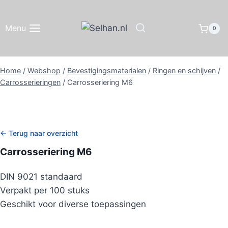
Doorgaan
naar
Menu
0
inhoud
Home
/
Webshop
/
Bevestigingsmaterialen
/
Ringen en schijven
/
Carrosserieringen
/
Carrosseriering M6
← Terug naar overzicht
Carrosseriering M6
DIN 9021 standaard
Verpakt per 100 stuks
Geschikt voor diverse toepassingen