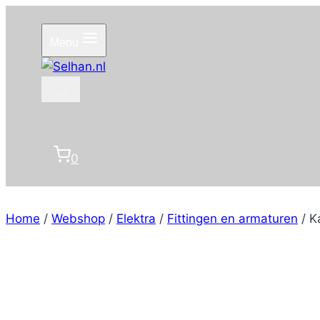
Doorgaan
naar
Menu
inhoud
0
Home
/
Webshop
/
Elektra
/
Fittingen en armaturen
/
K