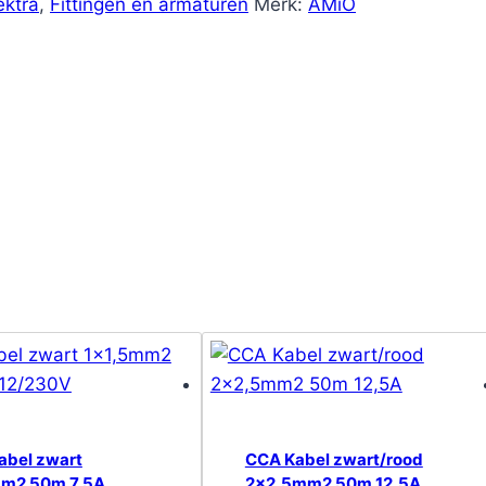
ektra
,
Fittingen en armaturen
Merk:
AMiO
bel zwart
CCA Kabel zwart/rood
mm2 50m 7,5A
2×2,5mm2 50m 12,5A