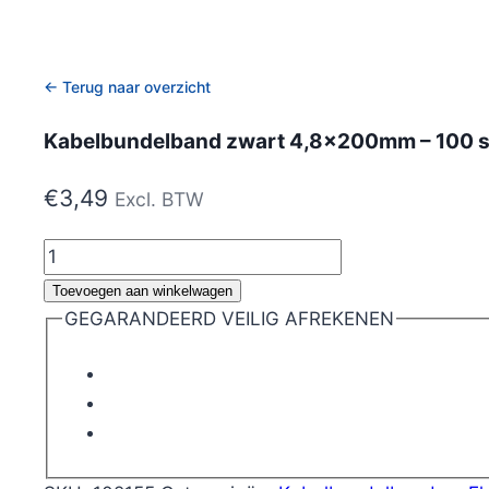
← Terug naar overzicht
Kabelbundelband zwart 4,8x200mm – 100 
€
3,49
Excl. BTW
Kabelbundelband
zwart
Toevoegen aan winkelwagen
4,8x200mm
GEGARANDEERD VEILIG AFREKENEN
-
100
stuks
aantal