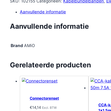
SKU:
102155
Categorieën:
Kabelbundelbanden
,
El
Aanvullende informatie
Aanvullende informatie
Brand
AMiO
Gerelateerde producten
Connectorenset
CCA-ka
€
14,14
Excl. BTW
1×1,5