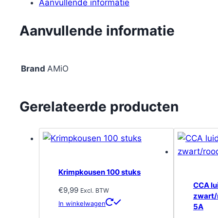
Aanvullende informatie
Aanvullende informatie
Brand
AMiO
Gerelateerde producten
Krimpkousen 100 stuks
CCA lu
€
9,99
Excl. BTW
zwart
In winkelwagen
5A