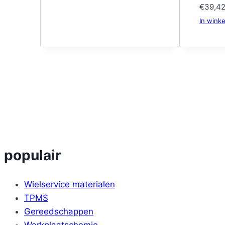
€
39,4
In wink
populair
Wielservice materialen
TPMS
Gereedschappen
Werkplaatschemie