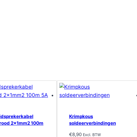
idsprekerkabel
Krimpkous
/rood 2x1mm2 100m
soldeerverbindingen
€
8,90
Excl. BTW