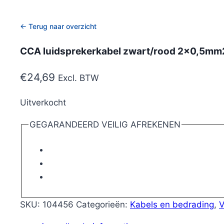
← Terug naar overzicht
CCA luidsprekerkabel zwart/rood 2×0,5mm
€
24,69
Excl. BTW
Uitverkocht
GEGARANDEERD VEILIG AFREKENEN
SKU:
104456
Categorieën:
Kabels en bedrading
,
V