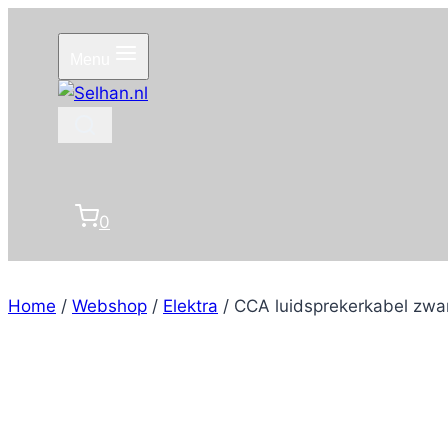
Doorgaan
naar
Menu
inhoud
0
Home
/
Webshop
/
Elektra
/
CCA luidsprekerkabel zw