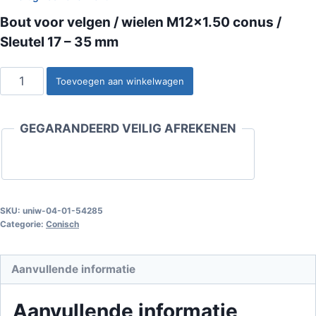
Bout voor velgen / wielen M12x1.50 conus /
Sleutel 17 – 35 mm
Bout
Toevoegen aan winkelwagen
voor
velgen
GEGARANDEERD VEILIG AFREKENEN
/
wielen
M12x1.50
conus
/
SKU:
uniw-04-01-54285
Categorie:
Conisch
Sleutel
17
-
Aanvullende informatie
35
mm
Aanvullende informatie