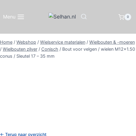
Doorgaan
naar
Menu
0
inhoud
Home
/
Webshop
/
Wielservice materialen
/
Wielbouten & -moeren
/
Wielbouten zilver
/
Conisch
/
Bout voor velgen / wielen M12x1.50
conus / Sleutel 17 – 35 mm
← Terug naar overzicht