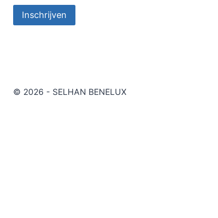
© 2026 - SELHAN BENELUX
Wielservice materialen
Werkplaatschemie
Gereedschappen
Elektra
Voertuig benodigdheden
Bevestigingsmaterialen