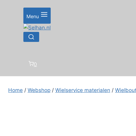
Doorgaan
naar
Menu
inhoud
0
Home
/
Webshop
/
Wielservice materialen
/
Wielbou