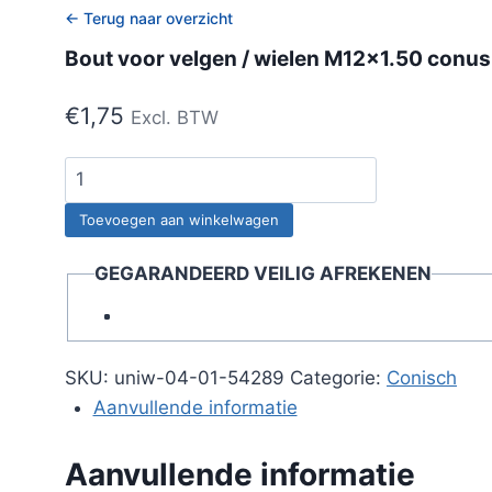
← Terug naar overzicht
Bout voor velgen / wielen M12x1.50 conus 
€
1,75
Excl. BTW
Bout
voor
Toevoegen aan winkelwagen
velgen
/
GEGARANDEERD VEILIG AFREKENEN
wielen
M12x1.50
conus
/
SKU:
uniw-04-01-54289
Categorie:
Conisch
Sleutel
Aanvullende informatie
17
-
Aanvullende informatie