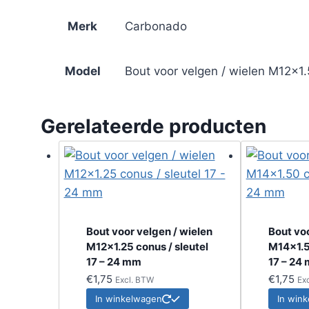
55
mm
Merk
Carbonado
aantal
Model
Bout voor velgen / wielen M12x1.
Gerelateerde producten
Bout voor velgen / wielen
Bout voo
M12x1.25 conus / sleutel
M14x1.5
17 – 24 mm
17 – 24
€
1,75
€
1,75
Excl. BTW
Ex
In winkelwagen
In win