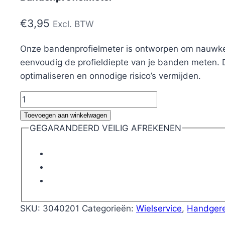
€
3,95
Excl. BTW
Onze bandenprofielmeter is ontworpen om nauwkeuri
eenvoudig de profieldiepte van je banden meten. Do
optimaliseren en onnodige risico’s vermijden.
Bandenprofielmeter
aantal
Toevoegen aan winkelwagen
GEGARANDEERD VEILIG AFREKENEN
SKU:
3040201
Categorieën:
Wielservice
,
Handger