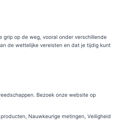
de grip op de weg, vooral onder verschillende
de wettelijke vereisten en dat je tijdig kunt
gereedschappen. Bezoek onze website op
 producten, Nauwkeurige metingen, Veiligheid
i i i i i i i i i i i i i i i i i i i i i i i i i i i i i i i i i i i i i i i i i