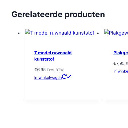
Gerelateerde producten
T model ruwnaald
Plakge
kunststof
€
7,95
E
€
6,95
Excl. BTW
In wink
In winkelwagen