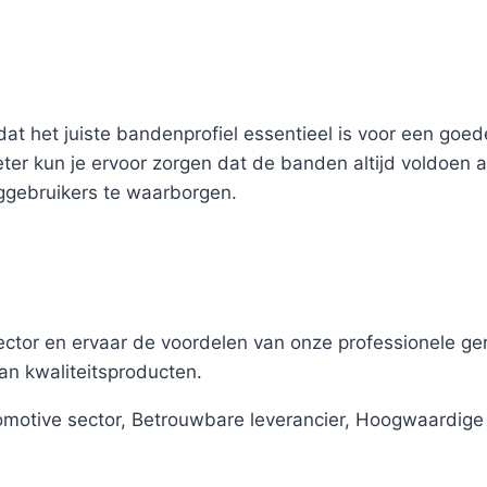
n dat het juiste bandenprofiel essentieel is voor een goe
kun je ervoor zorgen dat de banden altijd voldoen aan 
eggebruikers te waarborgen.
 sector en ervaar de voordelen van onze professionele 
an kwaliteitsproducten.
motive sector, Betrouwbare leverancier, Hoogwaardige
 i i i i i i i i i i i i i i i i i i i i i i i i i i i i i i i i i i i i i i i i i i i i i i i i i 