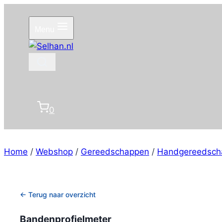
Doorgaan
naar
Menu
inhoud
0
Home
/
Webshop
/
Gereedschappen
/
Handgereedsch
← Terug naar overzicht
Bandenprofielmeter