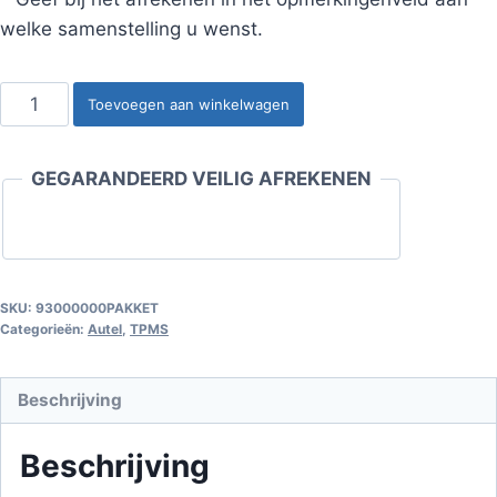
welke samenstelling u wenst.
Autel
Toevoegen aan winkelwagen
MaxiTPMS
TS508
GEGARANDEERD VEILIG AFREKENEN
tool
met
50
Autel
MX
SKU:
93000000PAKKET
Categorieën:
Autel
,
TPMS
sensoren
(433MHz)–
Professionele
Beschrijving
TPMS
set
Beschrijving
aantal