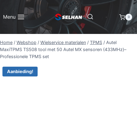
Doorgaan
naar
Menu
0
inhoud
Home
/
Webshop
/
Wielservice materialen
/
TPMS
/
Autel
MaxiTPMS TS508 tool met 50 Autel MX sensoren (433MHz)–
Professionele TPMS set
Aanbieding!