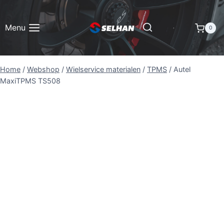
Doorgaan
naar
Menu
0
inhoud
Home
/
Webshop
/
Wielservice materialen
/
TPMS
/
Autel
MaxiTPMS TS508