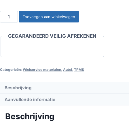
Autel
Toevoegen aan winkelwagen
MaxiTPMS
TS508
GEGARANDEERD VEILIG AFREKENEN
aantal
Categorieën:
Wielservice materialen
,
Autel
,
TPMS
Beschrijving
Aanvullende informatie
Beschrijving