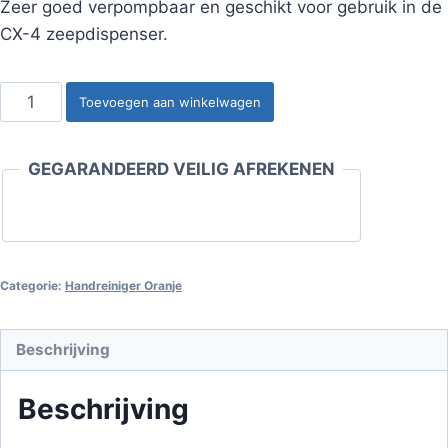
Zeer goed verpompbaar en geschikt voor gebruik in de
CX-4 zeepdispenser.
Handreiniger
Toevoegen aan winkelwagen
Oranje
600
GEGARANDEERD VEILIG AFREKENEN
ML
aantal
Categorie:
Handreiniger Oranje
Beschrijving
Beschrijving