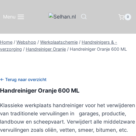
Doorgaan
naar
Menu
0
inhoud
Home
/
Webshop
/
Werkplaatschemie
/
Handreinigers & -
verzorging
/
Handreiniger Oranje
/
Handreiniger Oranje 600 ML
← Terug naar overzicht
Handreiniger Oranje 600 ML
Klassieke werkplaats handreiniger voor het verwijderen
van traditionele vervuilingen in garages, productie,
landbouw en scheepvaart. Verwijdert alle middelzware
vervuilingen zoals oliën, vetten, smeer, bitumen, etc.