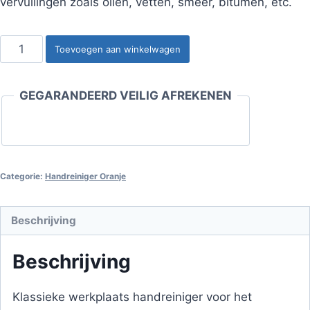
vervuilingen zoals oliën, vetten, smeer, bitumen, etc.
Handreiniger
Toevoegen aan winkelwagen
Oranje
10
GEGARANDEERD VEILIG AFREKENEN
Liter
Emmer
aantal
Categorie:
Handreiniger Oranje
Beschrijving
Beschrijving
Klassieke werkplaats handreiniger voor het