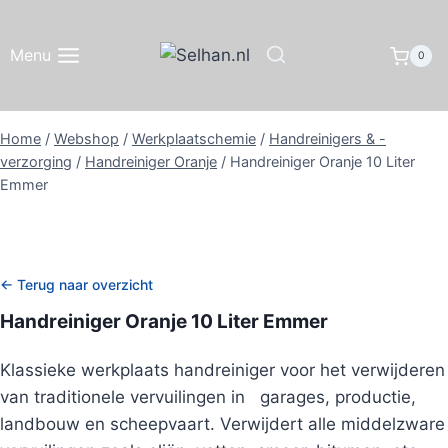
Doorgaan
naar
Menu
0
inhoud
Home
/
Webshop
/
Werkplaatschemie
/
Handreinigers & -
verzorging
/
Handreiniger Oranje
/
Handreiniger Oranje 10 Liter
Emmer
← Terug naar overzicht
Handreiniger Oranje 10 Liter Emmer
Klassieke werkplaats handreiniger voor het verwijderen
van traditionele vervuilingen in garages, productie,
landbouw en scheepvaart. Verwijdert alle middelzware