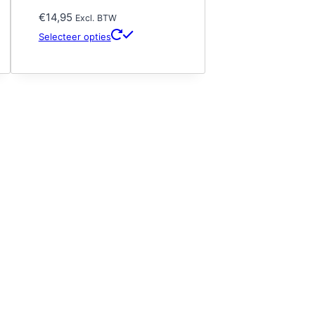
€
14,95
Excl. BTW
Dit
Selecteer opties
product
heeft
meerdere
variaties.
Deze
optie
kan
gekozen
worden
op
de
productpagina