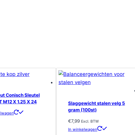
ut Conisch Sleutel
T M12 X 1.25 X 24
Slaggewicht stalen velg 5
gram (100st)
elwagen
€
7,99
Excl. BTW
In winkelwagen