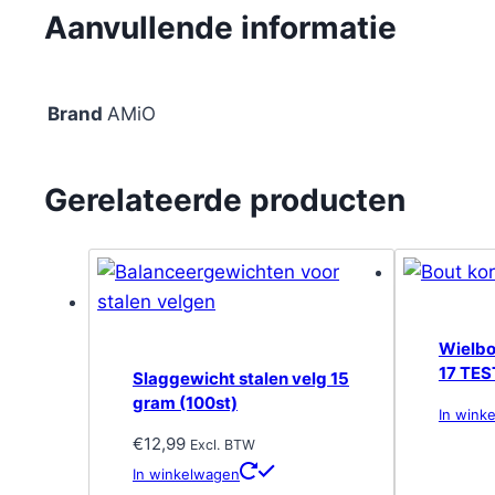
Aanvullende informatie
Brand
AMiO
Gerelateerde producten
Wielbo
17 TES
Slaggewicht stalen velg 15
gram (100st)
In wink
€
12,99
Excl. BTW
In winkelwagen