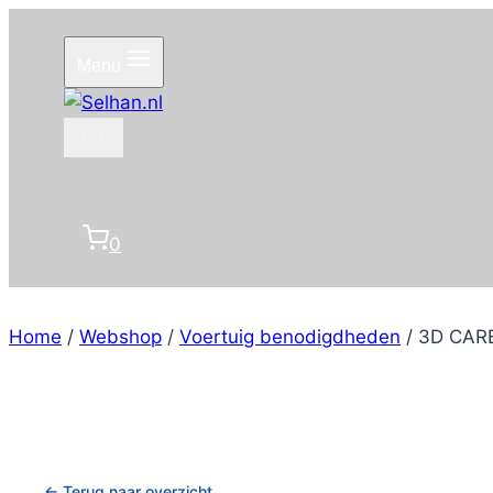
Doorgaan
naar
Menu
inhoud
0
Home
/
Webshop
/
Voertuig benodigdheden
/
3D CARB
← Terug naar overzicht