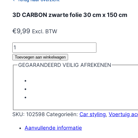
3D CARBON zwarte folie 30 cm x 150 cm
€
9,99
Excl. BTW
3D
CARBON
Toevoegen aan winkelwagen
zwarte
GEGARANDEERD VEILIG AFREKENEN
folie
30
cm
x
150
cm
SKU:
102598
Categorieën:
Car styling
,
Voertuig ac
aantal
Aanvullende informatie