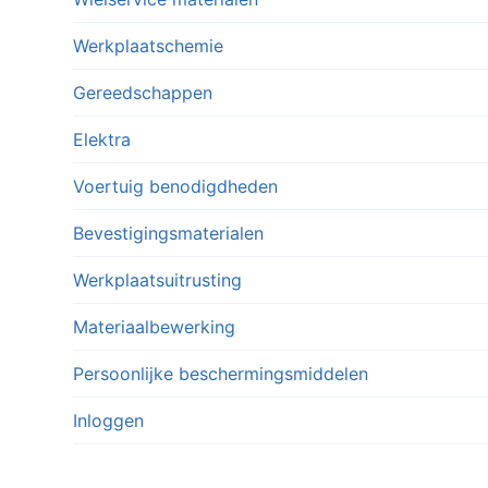
Deze
Deze
optie
optie
Werkplaatschemie
kan
kan
Gereedschappen
gekozen
gekozen
worden
worden
Elektra
op
op
Voertuig benodigdheden
de
de
productpagina
productpagina
Bevestigingsmaterialen
Werkplaatsuitrusting
Materiaalbewerking
Persoonlijke beschermingsmiddelen
Inloggen