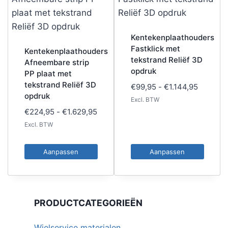
Kentekenplaathouders
Fastklick met
Kentekenplaathouders
tekstrand Reliëf 3D
Afneembare strip
opdruk
PP plaat met
tekstrand Reliëf 3D
Prijskla
€
99,95
-
€
1.144,95
opdruk
€99,95
Excl. BTW
tot
Prijsklasse:
€
224,95
-
€
1.629,95
€1.144,9
€224,95
Excl. BTW
tot
€1.629,95
Aanpassen
Aanpassen
Dit
Dit
product
product
heeft
heeft
PRODUCTCATEGORIEËN
meerdere
meerdere
variaties.
variaties.
Wielservice materialen