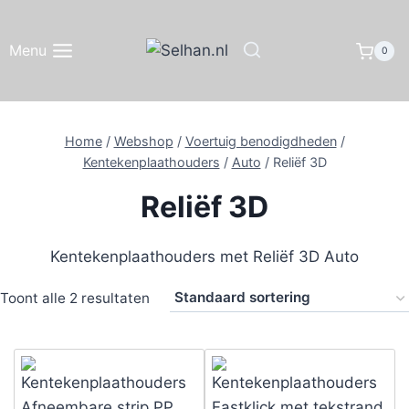
Doorgaan
naar
Menu
0
inhoud
Home
/
Webshop
/
Voertuig benodigdheden
/
Kentekenplaathouders
/
Auto
/
Reliëf 3D
Reliëf 3D
Kentekenplaathouders met Reliëf 3D Auto
Toont alle 2 resultaten