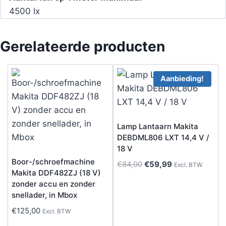
4500 lx
Gerelateerde producten
Aanbieding!
Lamp Lantaarn Makita
DEBDML806 LXT 14,4 V /
18 V
Boor-/schroefmachine
Oorspronkelijke
Huidige
€
84,00
€
59,99
Excl. BTW
Makita DDF482ZJ (18 V)
prijs
prijs
zonder accu en zonder
was:
is:
snellader, in Mbox
€84,00.
€59,99.
€
125,00
Excl. BTW