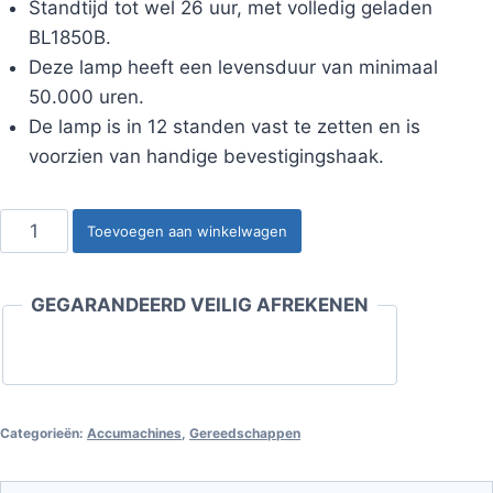
Standtijd tot wel 26 uur, met volledig geladen
BL1850B.
Deze lamp heeft een levensduur van minimaal
50.000 uren.
De lamp is in 12 standen vast te zetten en is
voorzien van handige bevestigingshaak.
Zaklamp
Toevoegen aan winkelwagen
Makita
DEBDML808
GEGARANDEERD VEILIG AFREKENEN
LXT
14,4
V
/
18
Categorieën:
Accumachines
,
Gereedschappen
V
aantal