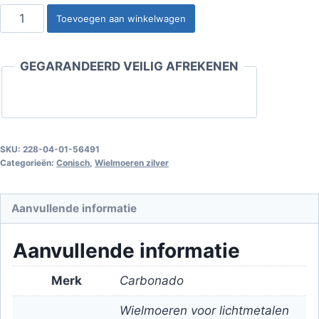
Wielmoeren
Toevoegen aan winkelwagen
voor
lichtmetalen
GEGARANDEERD VEILIG AFREKENEN
velgen
wielen
-
M14x1.50
/
SKU:
228-04-01-56491
Categorieën:
Conisch
,
Wielmoeren zilver
verzinkt
(gesloten)
-
Aanvullende informatie
TUV
(EU)
Aanvullende informatie
aantal
Merk
Carbonado
Wielmoeren voor lichtmetalen