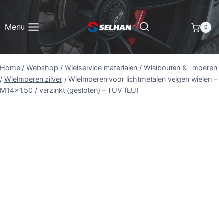
Doorgaan
naar
Menu
0
inhoud
Home
/
Webshop
/
Wielservice materialen
/
Wielbouten & -moeren
/
Wielmoeren zilver
/
Wielmoeren voor lichtmetalen velgen wielen –
M14x1.50 / verzinkt (gesloten) – TUV (EU)