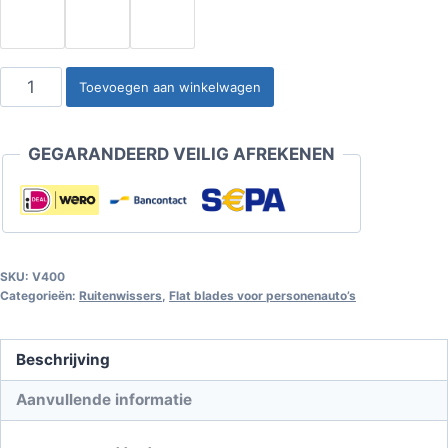
VISEE
Toevoegen aan winkelwagen
Premium
Flatblade
GEGARANDEERD VEILIG AFREKENEN
Ruitenwisser
400mm
aantal
SKU:
V400
Categorieën:
Ruitenwissers
,
Flat blades voor personenauto’s
Beschrijving
Aanvullende informatie