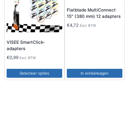
variaties.
variaties.
Flatblade MultiConnect
Deze
Deze
15″ (380 mm) 12 adapters
optie
optie
€
4,72
Excl. BTW
kan
kan
gekozen
gekozen
VISEE SmartClick-
worden
worden
adapters
op
op
€
0,99
Excl. BTW
de
de
productpagina
productpagina
Selecteer opties
In winkelwagen
Dit
product
heeft
meerdere
variaties.
Deze
optie