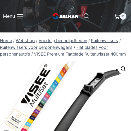
Doorgaan
naar
Menu
0
inhoud
Home
/
Webshop
/
Voertuig benodigdheden
/
Ruitenwissers
/
Ruitenwissers voor personenwagens
/
Flat blades voor
personenauto’s
/
VISEE Premium Flatblade Ruitenwisser 400mm