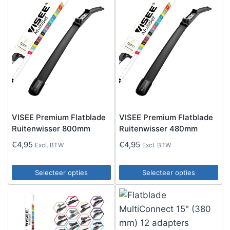
VISEE Premium Flatblade
VISEE Premium Flatblade
Ruitenwisser 800mm
Ruitenwisser 480mm
€
4,95
€
4,95
Excl. BTW
Excl. BTW
Selecteer opties
Selecteer opties
Dit
Dit
product
product
heeft
heeft
meerdere
meerdere