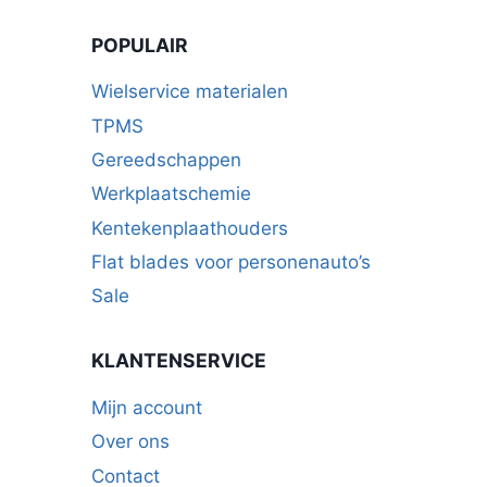
kan
POPULAIR
gekozen
worden
Wielservice materialen
op
TPMS
de
Gereedschappen
productpagina
Werkplaatschemie
Kentekenplaathouders
Flat blades voor personenauto’s
Sale
KLANTENSERVICE
Mijn account
Over ons
Contact