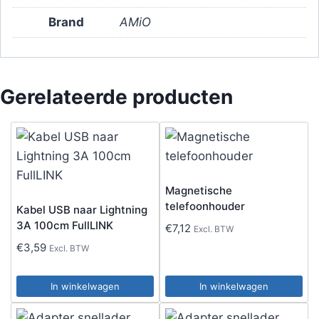
aantal
Brand
AMiO
Gerelateerde producten
Magnetische
telefoonhouder
Kabel USB naar Lightning
3A 100cm FullLINK
€
7,12
Excl. BTW
€
3,59
Excl. BTW
In winkelwagen
In winkelwagen