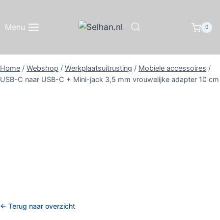
Doorgaan
naar
Menu
0
inhoud
Home
/
Webshop
/
Werkplaatsuitrusting
/
Mobiele accessoires
/
USB-C naar USB-C + Mini-jack 3,5 mm vrouwelijke adapter 10 cm
← Terug naar overzicht