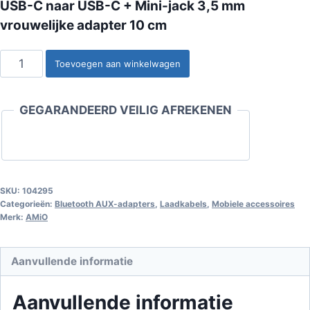
USB-C naar USB-C + Mini-jack 3,5 mm
vrouwelijke adapter 10 cm
USB-
Toevoegen aan winkelwagen
C
naar
GEGARANDEERD VEILIG AFREKENEN
USB-
C
+
Mini-
jack
SKU:
104295
Categorieën:
Bluetooth AUX-adapters
,
Laadkabels
,
Mobiele accessoires
3,5
Merk:
AMiO
mm
vrouwelijke
Aanvullende informatie
adapter
10
Aanvullende informatie
cm