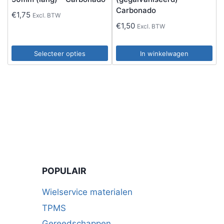
Carbonado
€
1,75
Excl. BTW
€
1,50
Excl. BTW
Selecteer opties
In winkelwagen
Dit
product
heeft
meerdere
variaties.
Deze
optie
kan
POPULAIR
gekozen
worden
Wielservice materialen
op
TPMS
de
Gereedschappen