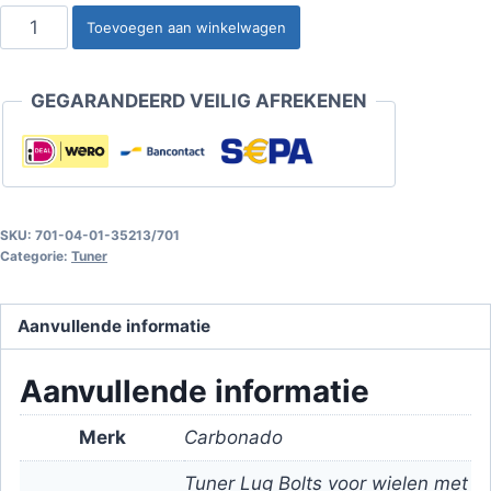
Tuner
Toevoegen aan winkelwagen
Wielbouten
Torx
GEGARANDEERD VEILIG AFREKENEN
voor
Lichtmetalen
Velgen
M12x1.5x45mm
-
SKU:
701-04-01-35213/701
(lang)
Categorie:
Tuner
-
Carbonado
Aanvullende informatie
aantal
Aanvullende informatie
Merk
Carbonado
Tuner Lug Bolts voor wielen met