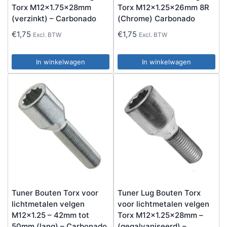
Torx M12x1.75x28mm
Torx M12x1.25x26mm 8R
(verzinkt) – Carbonado
(Chrome) Carbonado
€
1,75
€
1,75
Excl. BTW
Excl. BTW
In winkelwagen
In winkelwagen
Tuner Bouten Torx voor
Tuner Lug Bouten Torx
lichtmetalen velgen
voor lichtmetalen velgen
M12x1.25 – 42mm tot
Torx M12x1.25x28mm –
50mm (lang) – Carbonado
(gegalvaniseerd) –